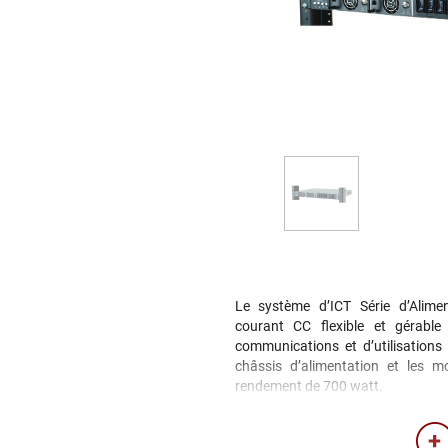
Le système dʼICT Série dʼAlime
courant CC flexible et gérab
communications et dʼutilisations 
châssis dʼalimentation et les m
rendement de 700 watt.