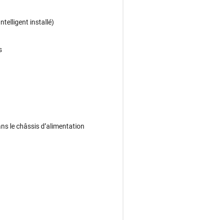
telligent installé)
s
ns le châssis dʼalimentation