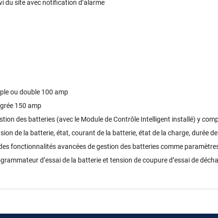
i du site avec notification dʼalarme
mple ou double 100 amp
égrée 150 amp
tion des batteries (avec le Module de Contrôle Intelligent installé) y co
sion de la batterie, état, courant de la batterie, état de la charge, durée
des fonctionnalités avancées de gestion des batteries comme paramètres
rogrammateur dʼessai de la batterie et tension de coupure dʼessai de décha