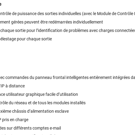
e
trôle de puissance des sorties individuelles (avec le Module de Contrôle In
rement gérées peuvent être redémarrées individuellement
de chaque sortie pour lʼidentification de problèmes avec charges connectée
délestage pour chaque sortie
ec commandes du panneau frontal intelligentes entièrement intégrées da
IP à distance
e utilisateur graphique facile dʼutilisation
ntrôle du réseau et de tous les modules installés
uxième châssis dʼalimentation esclave
pris en charge
ées sur différents comptes e-mail