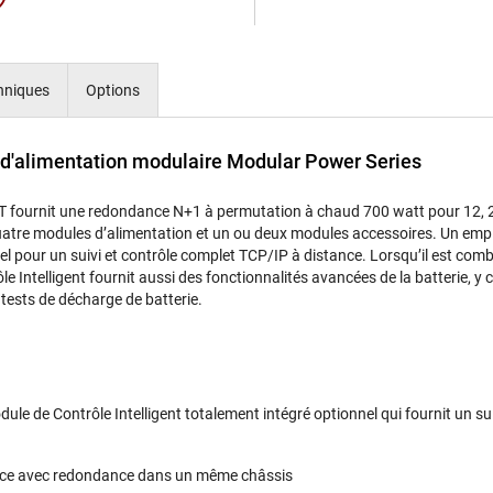
chniques
Options
 d'alimentation modulaire Modular Power Series
CT fournit une redondance N+1 à permutation à chaud 700 watt pour 12, 24
 quatre modules dʼalimentation et un ou deux modules accessoires. Un em
el pour un suivi et contrôle complet TCP/IP à distance. Lorsquʼil est com
le Intelligent fournit aussi des fonctionnalités avancées de la batterie, y c
s tests de décharge de batterie.
le de Contrôle Intelligent totalement intégré optionnel qui fournit un su
nce avec redondance dans un même châssis