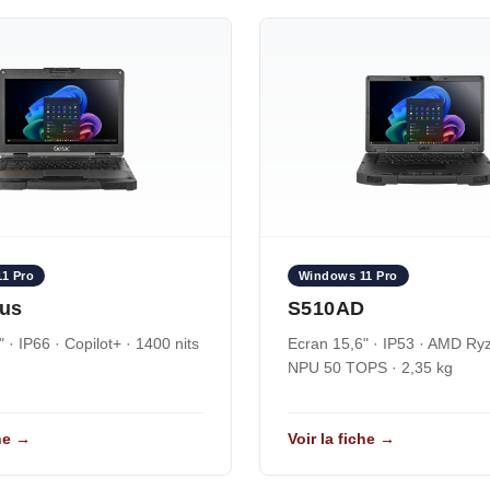
1 Pro
Windows 11 Pro
lus
S510AD
 · IP66 · Copilot+ · 1400 nits
Ecran 15,6" · IP53 · AMD Ryz
NPU 50 TOPS · 2,35 kg
che →
Voir la fiche →