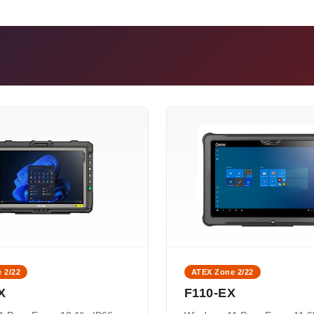
 2/22
ATEX Zone 2/22
X
F110-EX