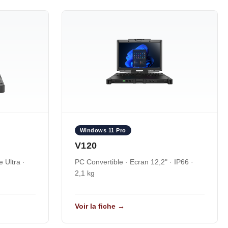
Windows 11 Pro
V120
e Ultra ·
PC Convertible · Ecran 12,2" · IP66 ·
2,1 kg
Voir la fiche →