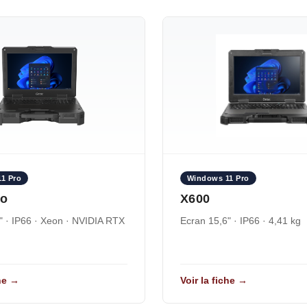
1 Pro
Windows 11 Pro
ro
X600
" · IP66 · Xeon · NVIDIA RTX
Ecran 15,6" · IP66 · 4,41 kg
che →
Voir la fiche →