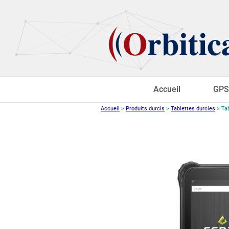
Accueil
GPS
Accueil
>
Produits durcis
>
Tablettes durcies
>
Ta