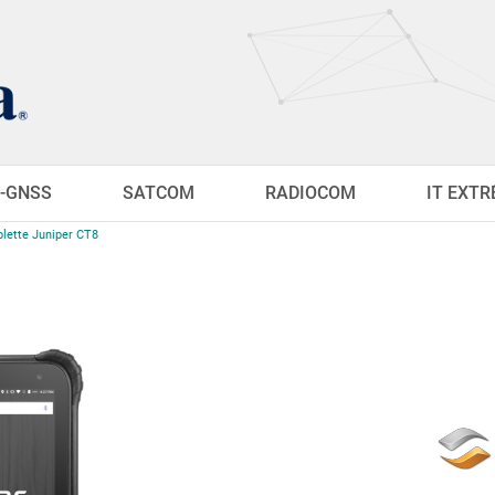
-GNSS
SATCOM
RADIOCOM
IT EXT
blette Juniper CT8