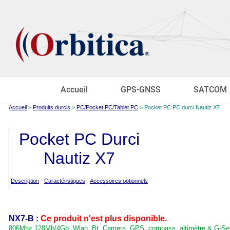
Accueil
GPS-GNSS
SATCOM
Accueil
>
Produits durcis
>
PC/Pocket PC/Tablet PC
> Pocket PC PC durci Nautiz X7
Pocket PC Durci
Nautiz X7
Description
-
Caractéristiques
-
Accessoires optionnels
NX7-B :
Ce produit n'est plus disponible.
806Mhz,128Mb/4Gb, Wlan, Bt, Camera, GPS, compass, altimètre & G-Se