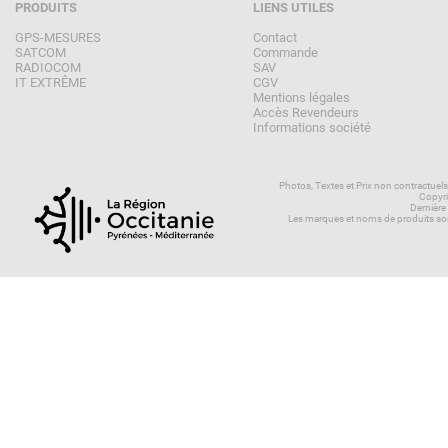
PRODUITS
LIENS UTILES
GPS-MESURES
Contact
SATCOM
Commande
RADIOCOM
SAV
IT EXTRÊME
CGV
Mentions légales
Accès Revendeurs
Informations société
Photos, Textes et Prix non contractuel
Copyri
Dernière
Les marques et noms de produits son