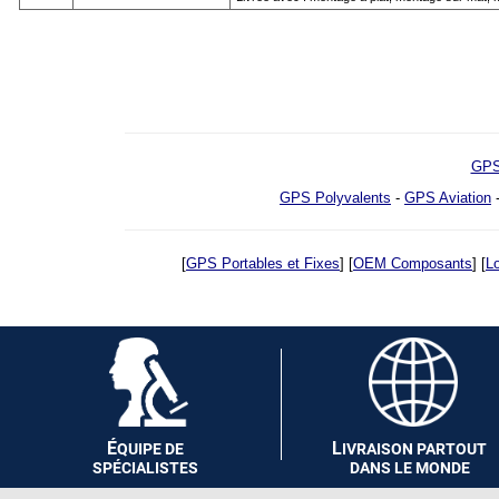
GPS
GPS Polyvalents
-
GPS Aviation
[
GPS Portables et Fixes
] [
OEM Composants
] [
Lo
É
L
QUIPE DE
IVRAISON PARTOUT
SPÉCIALISTES
DANS LE MONDE