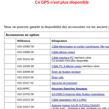
Ce GPS n'est plus disponible
Nous ne pouvons garantir la disponibilité des accessoires sur les anciens pr
Accessoires en option
Référence
Désignation
010-10082-00
Câble Alimentation et sorties numériques (fils nu
010-10085-00
Câble allume-cigare
Câble interface PC
interface série
010-10141-00
Ce produit n'est plus disponible.
010-10165-00
Câble PC & Allume-cigare
interface série
010-10048-00
Étrier de fixation pivotant
010-10115-00
Étrier vélo
010-10117-02
Sacoche de transport
AQUAPAC
Housses étanches Aquapac
010-10702-00
GA 25MCX Antenne plate fixation magnétique
010-10121-00
Câble adaptateur MCX à BNC
Antenne marine GA 38 (GPS/GLONASS)
010-12017-00
Livrée avec : montage à plat, montage sur mât, m